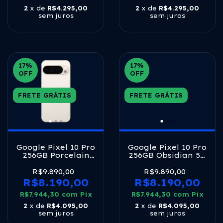
2
x de
R$4.295,00
2
x de
R$4.295,00
sem juros
sem juros
17
%
17
%
OFF
OFF
FRETE GRÁTIS
FRETE GRÁTIS
Google Pixel 10 Pro
Google Pixel 10 Pro
256GB Porcelain
256GB Obsidian 5G
5G Tensor G5 16GB
Tensor G5 16GB
RAM 6,3" LTPO
RAM 6,3" LTPO
R$9.890,00
R$9.890,00
OLED 120Hz
OLED 120Hz
R$8.190,00
R$8.190,00
R$7.944,30
com
Pix
R$7.944,30
com
Pix
2
x de
R$4.095,00
2
x de
R$4.095,00
sem juros
sem juros