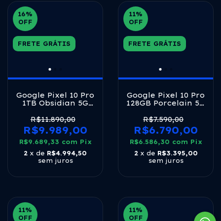
16
%
11
%
OFF
OFF
FRETE GRÁTIS
FRETE GRÁTIS
Google Pixel 10 Pro
Google Pixel 10 Pro
1TB Obsidian 5G
128GB Porcelain 5G
Tensor G5 16GB
Tensor G5 16GB
RAM 6,3" LTPO
RAM 6,3" LTPO
R$11.890,00
R$7.590,00
OLED 120Hz
OLED 120Hz
R$9.989,00
R$6.790,00
R$9.689,33
com
Pix
R$6.586,30
com
Pix
2
x de
R$4.994,50
2
x de
R$3.395,00
sem juros
sem juros
11
%
11
%
OFF
OFF