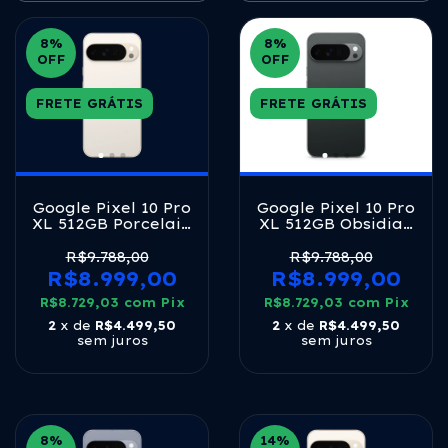
8
%
8
%
OFF
OFF
FRETE GRÁTIS
FRETE GRÁTIS
Google Pixel 10 Pro
Google Pixel 10 Pro
XL 512GB Porcelain
XL 512GB Obsidian
5G Tensor G5 16GB
5G Tensor G5 16GB
RAM 6,8" LTPO
RAM 6,8" LTPO
R$9.788,00
R$9.788,00
OLED 120Hz
OLED 120Hz
R$8.999,00
R$8.999,00
R$8.729,03
com
Pix
R$8.729,03
com
Pix
2
x de
R$4.499,50
2
x de
R$4.499,50
sem juros
sem juros
8
%
14
%