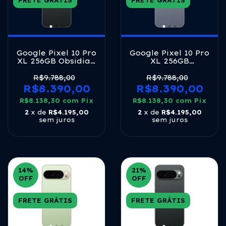
FRETE GRÁTIS
FRETE GRÁTIS
Google Pixel 10 Pro
Google Pixel 10 Pro
XL 256GB Obsidian
XL 256GB
5G Tensor G5 16GB
Moonstone 5G
RAM 6,8" LTPO
Tensor G5 16GB
R$9.788,00
R$9.788,00
OLED 120Hz
RAM 6,8" LTPO
R$8.390,00
R$8.390,00
OLED 120Hz
R$8.138,30
com
Pix
R$8.138,30
com
Pix
2
x de
R$4.195,00
2
x de
R$4.195,00
sem juros
sem juros
14
%
21
%
OFF
OFF
FRETE GRÁTIS
FRETE GRÁTIS