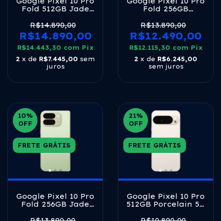
Google Pixel 10 Pro
Google Pixel 10 Pro
Fold 512GB Jade
Fold 256GB
5G Tensor G5 16GB
Moonstone 5G
RAM 8" + 6,4" OLED
Tensor G5 16GB
R$14.890,00
R$13.890,00
120Hz
RAM 8" + 6,4" OLED
R$14.890,00
R$12.490,00
120Hz
R$14.443,30
com
Pix
R$12.115,30
com
Pix
2
x de
R$7.445,00
sem
2
x de
R$6.245,00
juros
sem juros
10
%
21
%
OFF
OFF
FRETE GRÁTIS
FRETE GRÁTIS
Google Pixel 10 Pro
Google Pixel 10 Pro
Fold 256GB Jade
512GB Porcelain 5G
5G Tensor G5 16GB
Tensor G5 16GB
RAM 8" + 6,4" OLED
RAM 6,3" LTPO
R$13.890,00
R$10.890,00