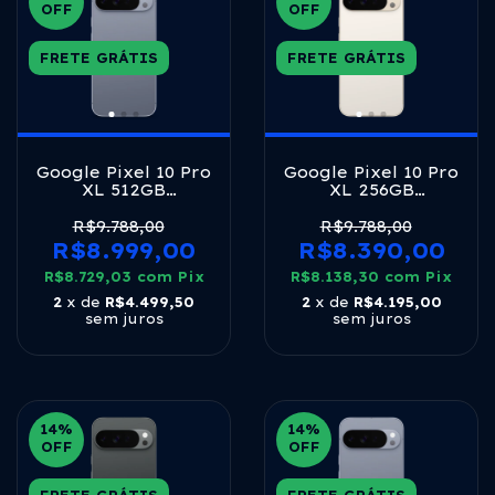
OFF
OFF
FRETE GRÁTIS
FRETE GRÁTIS
Google Pixel 10 Pro
Google Pixel 10 Pro
XL 512GB
XL 256GB
Moonstone 5G
Porcelain 5G
Tensor G5 16GB
Tensor G5 16GB
R$9.788,00
R$9.788,00
RAM 6,8" LTPO
RAM 6,8" LTPO
R$8.999,00
R$8.390,00
OLED 120Hz
OLED 120Hz
R$8.729,03
com
Pix
R$8.138,30
com
Pix
2
x de
R$4.499,50
2
x de
R$4.195,00
sem juros
sem juros
14
%
14
%
OFF
OFF