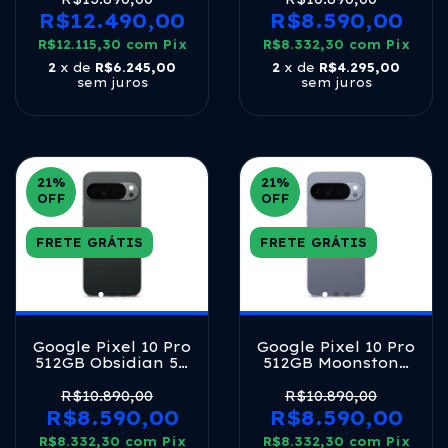
120Hz
OLED 120Hz
R$12.490,00
R$8.590,00
R$12.115,30
com
Pix
R$8.332,30
com
Pix
2
x de
R$6.245,00
2
x de
R$4.295,00
sem juros
sem juros
21
%
21
%
OFF
OFF
FRETE GRÁTIS
FRETE GRÁTIS
Google Pixel 10 Pro
Google Pixel 10 Pro
512GB Obsidian 5G
512GB Moonstone
Tensor G5 16GB
5G Tensor G5 16GB
RAM 6,3" LTPO
RAM 6,3" LTPO
R$10.890,00
R$10.890,00
OLED 120Hz
OLED 120Hz
R$8.590,00
R$8.590,00
R$8.332,30
com
Pix
R$8.332,30
com
Pix