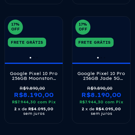
17
%
17
%
OFF
OFF
FRETE GRÁTIS
FRETE GRÁTIS
Google Pixel 10 Pro
Google Pixel 10 Pro
256GB Moonstone
256GB Jade 5G
5G Tensor G5 16GB
Tensor G5 16GB
RAM 6,3" LTPO
RAM 6,3" LTPO
R$9.890,00
R$9.890,00
OLED 120Hz
OLED 120Hz
R$8.190,00
R$8.190,00
R$7.944,30
com
Pix
R$7.944,30
com
Pix
2
x de
R$4.095,00
2
x de
R$4.095,00
sem juros
sem juros