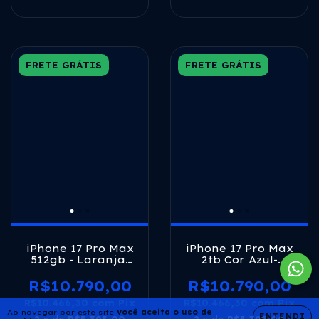
FRETE GRÁTIS
FRETE GRÁTIS
iPhone 17 Pro Max
iPhone 17 Pro Max
2tb Cor Azul-
512gb - Laranja-
profundo
cósmico
R$10.790,00
R$10.790,00
R$10.466,30
com
Pix
R$10.466,30
com
Pix
Ao navegar por este site
você aceita o uso de
ENTENDI