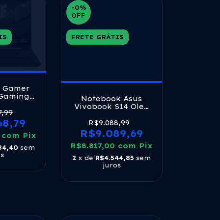
-0
%
OFF
IS
FRETE GRÁTIS
 Gamer
 Gaming
Notebook Asus
Ryzen 7,
Vivobook S14 Oled
16gb Ram,
7,99
Core Ultra 7 16gb
, Linux
68,79
512ssd W11 Mist Blue
R$9.088,99
la 16 Ips
R$9.089,69
ha Gray -
3
com
Pix
-rl167
R$8.817,00
com
Pix
84,40
sem
os
2
x de
R$4.544,85
sem
juros