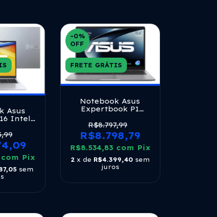
-0
%
OFF
IS
FRETE GRÁTIS
Notebook Asus
Expertbook P1
k Asus
(pm1503cda), Ryzen
16 Intel
5, 8gb Ram, 512gb
R$8.797,99
55u 16gb
Ssd, W11 Home, Tela
R$8.798,79
b Ssd
3,99
15.6' Fhd Ips, Misty
11 Home
74,09
R$8.534,83
Grey -
com
Pix
hd Cool
Pm1503cda_br-
7
1605va-
com
Pix
2
x de
R$4.399,40
sem
s70001w
rateado
juros
87,05
sem
os