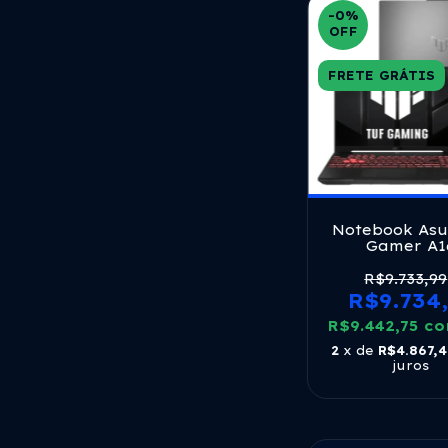
-0
%
OFF
FRETE GRÁTIS
Notebook Asu
Gamer A1
Fa607nuq Nvid
4050 Amd Ryz
R$9.733,99
8gb Ram 512g
R$9.734
Linux 16 Lcd L
R$9.442,75
Fhd 144hz R
c
Mecha Gr
2
x de
R$4.867,
juros