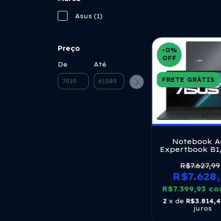
Asus (1)
Preço
-0
%
OFF
De
Até
FRETE GRÁTIS
Notebook A
Expertbook B1,
Core I7 13620
Ghz, 8gb Ram,
R$7.627,99
Ssd, Tela 15.6
R$7.628,
Windows 11 
R$7.399,93
Gentle Gre
co
B1503cva_br-s
2
x de
R$3.814,
juros