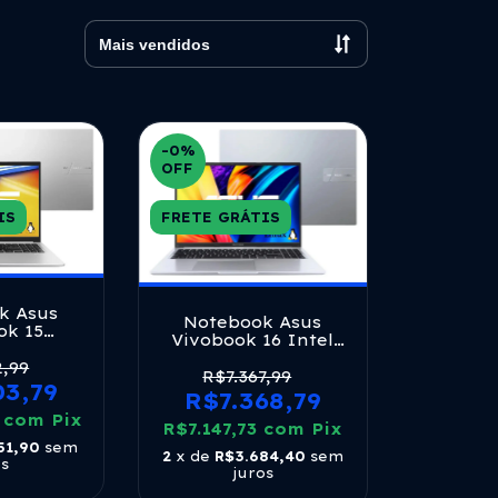
-0
%
OFF
IS
FRETE GRÁTIS
k Asus
Notebook Asus
ok 15
Vivobook 16 Intel
md Ryzen
Core I7 1355u 8gb
6gb Ram
2,99
512ssd Ips Cool
R$7.367,99
 Linux
03,79
Silver Prateado
R$7.368,79
5,6 Fhd
8
r - Nj613
com
Pix
R$7.147,73
com
Pix
51,90
sem
2
x de
R$3.684,40
sem
os
juros