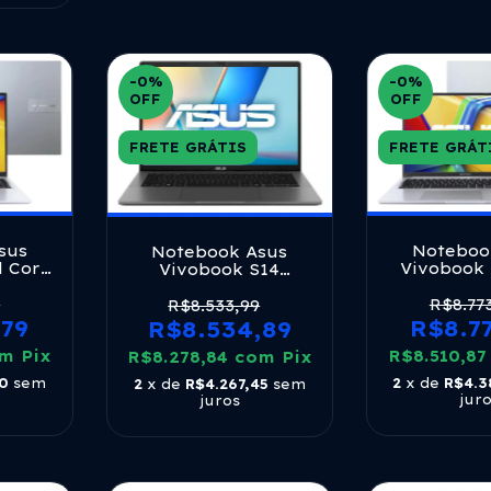
-0
%
-0
%
OFF
OFF
FRETE GRÁTIS
FRETE GRÁT
sus
Noteboo
Notebook Asus
l Core
Vivobook 
Vivobook S14
512ssd
Core I7 13
S3407ca Intel Core
lver
Ram 1t
Ultra 5 225h 16gb
9
R$8.77
R$8.533,99
o
Windows 
Ram 512gb Ssd
,79
R$8.7
R$8.534,89
Tela 16 F
Linux Keepos Tela
om
Pix
R$8.510,8
Silver X
R$8.278,84
14 Led Fhd Gray -
com
Pix
mb764w P
Ly171 Matte Gray
90
sem
2
x de
R$4.3
2
x de
R$4.267,45
sem
jur
juros