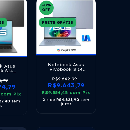
-0
%
OFF
IS
FRETE GRÁTIS
Notebook Asus
k Asus
Vivobook S 14
k S14
S5406sa Copilot+ Pc
tel Core
Intel Core Ultra 7
R$9.642,99
55h 16gb
3,99
256 V 16gb Ram
R$9.643,79
gb Ssd
74,79
512gb Ssd Windows
pos Tela
11 Home 14 Oled Mist
R$9.354,48
com
Pix
5
d Gray -
com
Pix
Blue Qd299w
te Gray
2
x de
R$4.821,90
sem
37,40
sem
juros
os