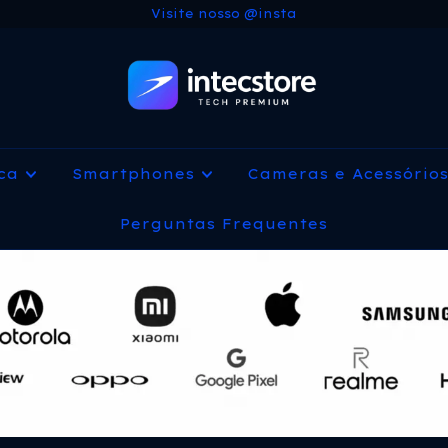
Visite nosso @insta
ica
Smartphones
Cameras e Acessório
Perguntas Frequentes