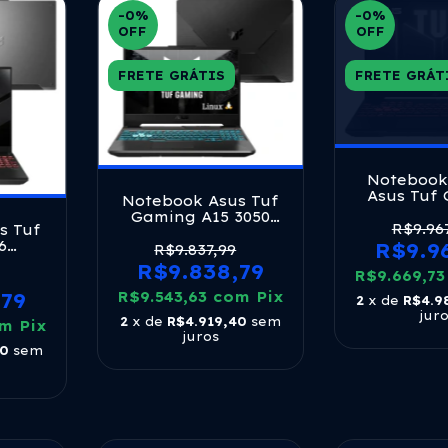
-0
%
-0
%
OFF
OFF
FRETE GRÁTIS
FRETE GRÁT
Notebook
Asus Tuf
Notebook Asus Tuf
A16, Amd 
Gaming A15 3050
Rtx 4050, 
R$9.96
s Tuf
Ryzen 7 16gb 512gb
512gb Ssd
6
R$9.9
Linux Graphite
R$9.837,99
Keepos, Te
ia Rtx
Black
R$9.838,79
144hz, Mec
R$9.669,7
en 7
Fa607nuq
b Ssd
,79
R$9.543,63
com
Pix
2
x de
R$4.9
ed Ips
jur
2
x de
R$4.919,40
sem
l035
om
Pix
juros
ay
40
sem