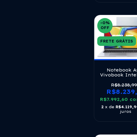
-0
%
OFF
FRETE GRÁTIS
Notebook A
Vivobook Inte
I7 1355u 16gb 
W11 Cool Si
R$8.238,9
Pratead
R$8.239
R$7.992,60
c
2
x de
R$4.119,
juros