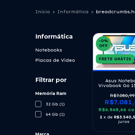
Início
>
Informática
>
breadcrumbs.hd
Informática
-0
%
OFF
Notebooks
FRETE GRÁTIS
Placas de Vídeo
Filtrar por
Asus Noteb
Vivobook Go 1
15.6 8 Gb Lp
Memória Ram
Rose Rose P
R$7.080,99
R$7.081
32 Gb (1)
R$6.868,66
c
64 Gb (1)
2
x de
R$3.540,
juros
Marca