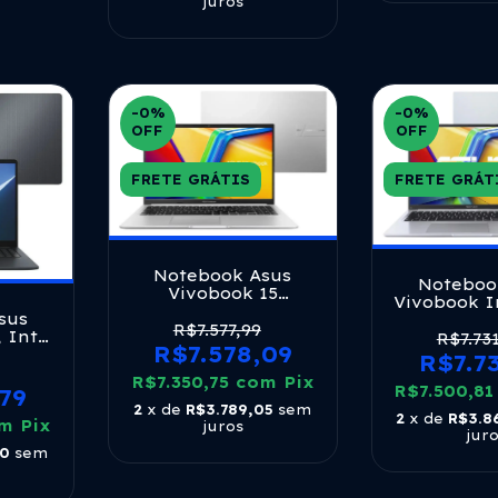
juros
-0
%
-0
%
OFF
OFF
FRETE GRÁTIS
FRETE GRÁT
Notebook Asus
Noteboo
Vivobook 15
Vivobook I
M1502ya Amd Ryzen
sus
I7 1355u 16
7 5825u 16gb Ram
R$7.577,99
 Intel
W11 Cool
R$7.73
512gb Ssd Windows
R$7.578,09
h 2,4
R$7.7
11 Home Tela 15.6
 512gb
R$7.350,75
Led Fhd Silver -
com
Pix
 Fhd,
R$7.500,8
79
Nj655w
Pro,
2
x de
R$3.789,05
sem
2
x de
R$3.8
y -
m
Pix
juros
jur
70007x
40
sem