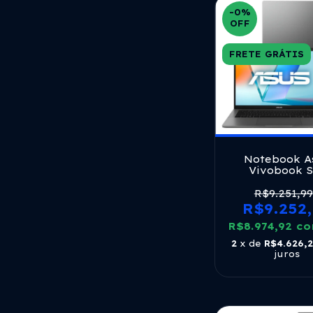
-0
%
OFF
FRETE GRÁTIS
Notebook A
Vivobook S
S3407ca Intel
Ultra 5 225h
R$9.251,99
Ram 512gb 
R$9.252
Windows 11 Te
R$8.974,92
Led Fhd Silv
c
Ly113w
2
x de
R$4.626,
juros