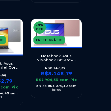
-0
%
OFF
IS
FRETE GRÁTIS
Notebook Asus
Vivobook Br1376ws
k Asus
Celeron 8gb 128gb
ntel Core
E-mmc W11 Rose
R$8.147,99
gb 512ssd
Pink
R$8.148,79
 Silver
1,99
R$7.904,33
com
Pix
32,79
2
x de
R$4.074,40
sem
1
com
Pix
juros
66,40
sem
os