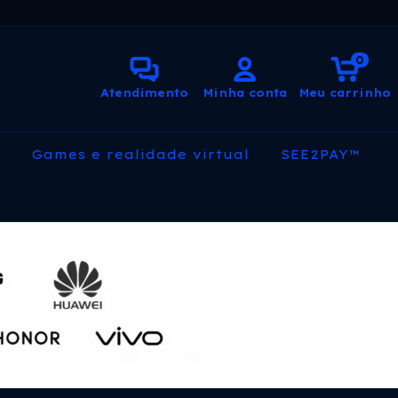
0
Atendimento
Minha conta
Meu carrinho
s
Games e realidade virtual
SEE2PAY™