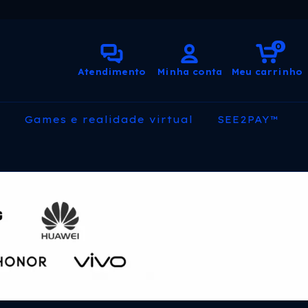
0
Atendimento
Minha conta
Meu carrinho
s
Games e realidade virtual
SEE2PAY™