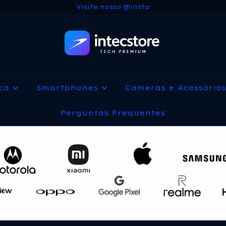
Visite nosso @insta
ica
Smartphones
Cameras e Acessório
Perguntas Frequentes