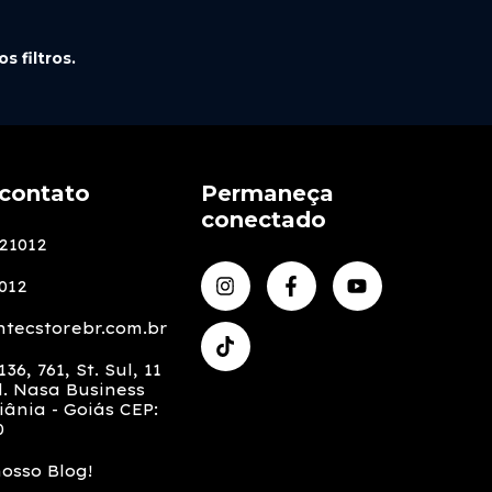
 filtros.
contato
Permaneça
conectado
21012
012
tecstorebr.com.br
36, 761, St. Sul, 11
. Nasa Business
iânia - Goiás CEP:
0
nosso Blog!