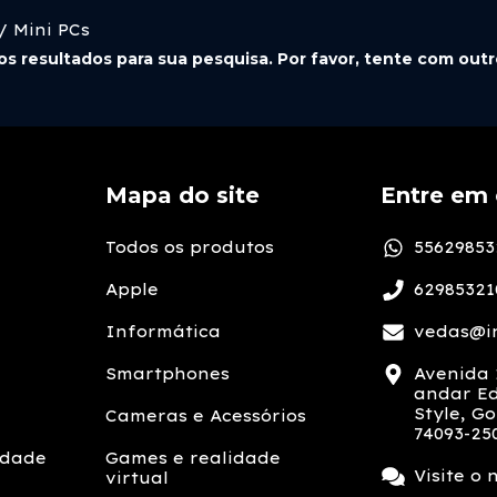
 Mini PCs
s resultados para sua pesquisa. Por favor, tente com outros
Mapa do site
Entre em 
Todos os produtos
55629853
Apple
62985321
Informática
vedas@in
Smartphones
Avenida 1
andar Ed
Style, Go
Cameras e Acessórios
74093-25
idade
Games e realidade
Visite o 
virtual