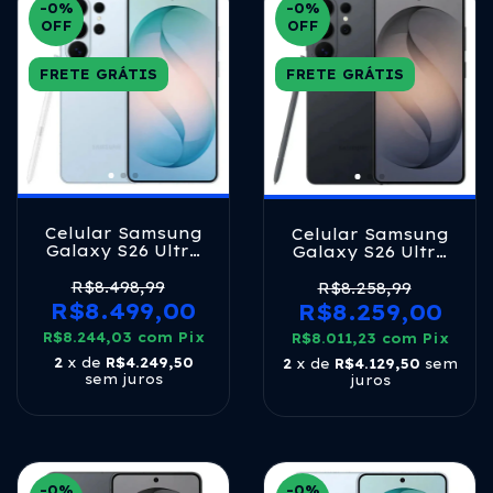
-0
%
-0
%
OFF
OFF
FRETE GRÁTIS
FRETE GRÁTIS
Celular Samsung
Celular Samsung
Galaxy S26 Ultra
Galaxy S26 Ultra
5g, 512gb, 12gb
5g, 512gb, 12gb
Ram, Câmera
Ram, Câmera
R$8.498,99
R$8.258,99
Quádrupla, Tela
Quádrupla, Tela
R$8.499,00
R$8.259,00
Grande De 6.9 Azul
Grande De 6.9
R$8.244,03
com
Pix
R$8.011,23
Preto
com
Pix
2
x de
R$4.249,50
2
x de
R$4.129,50
sem
sem juros
juros
-0
%
-0
%