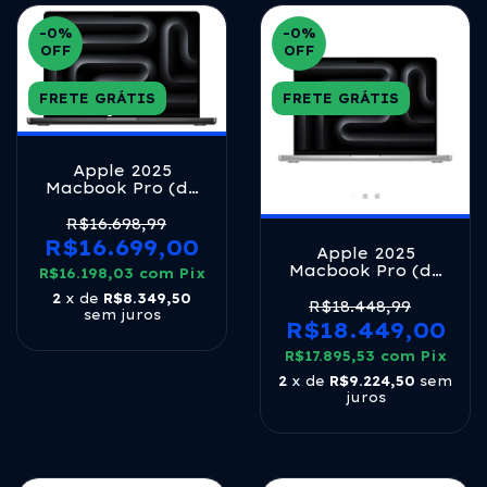
-0
%
-0
%
OFF
OFF
FRETE GRÁTIS
FRETE GRÁTIS
Apple 2025
Macbook Pro (de
14 Polegadas, Chip
M5 Da Apple Com
R$16.698,99
Cpu De 10 Núcleos
R$16.699,00
Apple 2025
E Gpu De 10
Macbook Pro (de
R$16.198,03
Núcleos., 16gb
com
Pix
14 Polegadas, Chip
Memória
2
x de
R$8.349,50
M5 Da Apple Com
R$18.448,99
Unificada, De 512
sem juros
Cpu De 10 Núcleos
R$18.449,00
gb) - Preto-
E Gpu De 10
espacial
R$17.895,53
Núcleos., 24gb
com
Pix
Memória
2
x de
R$9.224,50
sem
Unificada, 1 tb) -
juros
Prateado