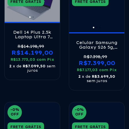
FRETE GRÁTIS
FRETE GRÁTIS
Dell 14 Plus 2.5k
Laptop Ultra 7
258v 32gb 1tb Ice
Celular Samsung
Blue ,12x Azul
R$14.198,99
Galaxy S26 5g,
R$14.199,00
512gb, 12gb Ram,
Galaxy Ai, Câmera
R$7.398,99
R$13.773,03
com
Pix
Tripla De 50+12+10,
R$7.399,00
Tela De 6.3 Preto
2
x de
R$7.099,50
sem
R$7.177,03
com
Pix
juros
2
x de
R$3.699,50
sem juros
-0
%
-0
%
OFF
OFF
FRETE GRÁTIS
FRETE GRÁTIS