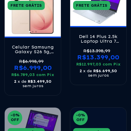
FRETE GRÁTIS
FRETE GRÁTIS
Dell 14 Plus 2.5k
Laptop Ultra 7
258v 32gb 1tb Ice
Celular Samsung
Blue Azul
R$13.398,99
Galaxy S26 5g,
R$13.399,00
256gb, 12gb Ram,
Galaxy Ai, Câmera
R$6.998,99
R$12.997,03
com
Pix
Tripla De 50+12+10,
R$6.999,00
Tela De 6.3
2
x de
R$6.699,50
R$6.789,03
Dourado
com
Pix
sem juros
2
x de
R$3.499,50
sem juros
-0
%
-0
%
OFF
OFF