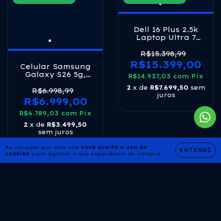
Dell 16 Plus 2.5k
Laptop Ultra 7
258v 32gb 1tb Ice
Blue Azul
R$15.398,99
R$15.399,00
Celular Samsung
Galaxy S26 5g,
R$14.937,03
com
Pix
256gb, 12gb Ram,
2
x de
R$7.699,50
sem
Galaxy Ai, Câmera
R$6.998,99
juros
Tripla De 50+12+10,
R$6.999,00
Tela De 6.3 Branco
R$6.789,03
com
Pix
2
x de
R$3.499,50
sem juros
Ao navegar por este site
você aceita o uso de
ENTENDI
cookies
para agilizar a sua experiência de compra.
-0
%
-0
%
OFF
OFF
FRETE GRÁTIS
FRETE GRÁTIS